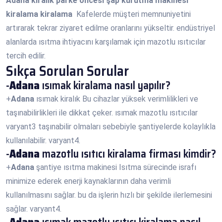
Adana
kiralık parke öncesi şap kurutma makinesi
kiralama kiralama
Kafelerde müşteri memnuniyetini
artırarak tekrar ziyaret edilme oranlarını yükseltir. endüstriyel
alanlarda ısıtma ihtiyacını karşılamak için mazotlu ısıtıcılar
tercih edilir.
Sıkça Sorulan Sorular
-
Adana
ısımak kiralama nasıl yapılır?
+
Adana
ısımak kiralık Bu cihazlar yüksek verimlilikleri ve
taşınabilirlikleri ile dikkat çeker. ısımak mazotlu ısıtıcılar
varyant3 taşınabilir olmaları sebebiyle şantiyelerde kolaylıkla
kullanılabilir. varyant4.
-
Adana
mazotlu ısıtıcı kiralama firması kimdir?
+
Adana
şantiye ısıtma makinesi Isıtma sürecinde israfı
minimize ederek enerji kaynaklarının daha verimli
kullanılmasını sağlar. bu da işlerin hızlı bir şekilde ilerlemesini
sağlar. varyant4.