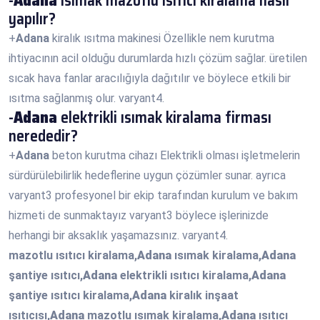
-
Adana
ısımak mazotlu ısıtıcı kiralama nasıl
yapılır?
+
Adana
kiralık ısıtma makinesi Özellikle nem kurutma
ihtiyacının acil olduğu durumlarda hızlı çözüm sağlar. üretilen
sıcak hava fanlar aracılığıyla dağıtılır ve böylece etkili bir
ısıtma sağlanmış olur. varyant4.
-
Adana
elektrikli ısımak kiralama firması
nerededir?
+
Adana
beton kurutma cihazı Elektrikli olması işletmelerin
sürdürülebilirlik hedeflerine uygun çözümler sunar. ayrıca
varyant3 profesyonel bir ekip tarafından kurulum ve bakım
hizmeti de sunmaktayız varyant3 böylece işlerinizde
herhangi bir aksaklık yaşamazsınız. varyant4.
mazotlu ısıtıcı kiralama,
Adana
ısımak kiralama,
Adana
şantiye ısıtıcı,
Adana
elektrikli ısıtıcı kiralama,
Adana
şantiye ısıtıcı kiralama,
Adana
kiralık inşaat
ısıtıcısı,
Adana
mazotlu ısımak kiralama,
Adana
ısıtıcı