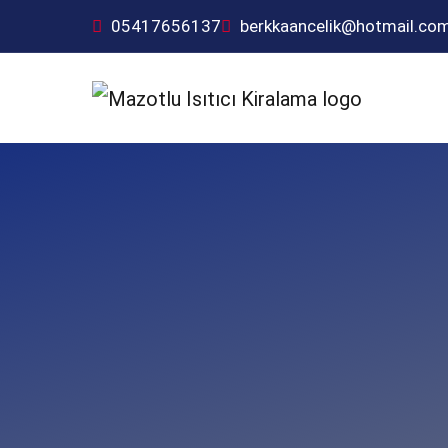
05417656137
berkkaancelik@hotmail.co