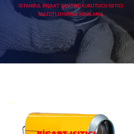
İSTANBUL İNŞAAT ŞANTİYE KURUTUCU ISITICI
MAZOTLU ISIMAK KİRALAMA