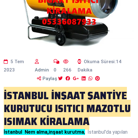
5 Tem
Okuma Süresi:14
2023
Admin
0
266
Dakika
Paylaş
İSTANBUL İNŞAAT ŞANTİYE
KURUTUCU ISITICI MAZOTLU
ISIMAK KİRALAMA
İstanbul Nem alma,inşaat kurutma
,
İstanbul'da yapılan