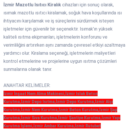
İzmir Mazotlu Isıtıcı Kiralık
cihazları için sonuç olarak,
ısımak mazotlu ısıtıcı kiralamak, soğuk hava koşullarında ısı
ihtiyacını karşılamak ve iş süreçlerini sürdürmek isteyen
işletmeler için güvenilir bir seçenektir. Isımak'ın yüksek
kaliteli ısıtma ekipmanları, işletmelerin konforunu ve
verimliliğini artırırken aynı zamanda çevresel etkiyi azaltmaya
yardımcı olur. Kiralama seçeneği, işletmelerin maliyetleri
kontrol etmelerine ve projelerine uygun ısıtma çözümleri
sunmalarına olanak tanır.
ANAHTAR KELİMELER:
İzmir İnşaat Nem Alma Makinesi,İzmir Islak Beton
Kurutma,İzmir Depo Isıtma,İzmir Depo Kurutma,İzmir Alçı
Kurutma,İzmir Nem Kurutma,İzmir Beton Kurutma,İzmir Şap
Kurutma,İzmir Sıva Kurutma,İzmir Şantiye Kurutma,İzmir Yapı
Kurutma İşlemi,İzmir Ambar Kurutma,İzmir Rutubet