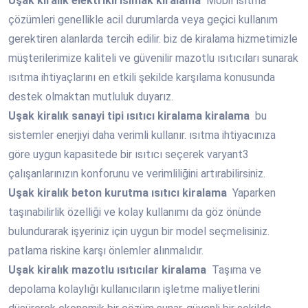
Uşak
kiralık elektrikli ısımak kiralama
Mobil ısıtma
çözümleri genellikle acil durumlarda veya geçici kullanım
gerektiren alanlarda tercih edilir. biz de kiralama hizmetimizle
müşterilerimize kaliteli ve güvenilir mazotlu ısıtıcıları sunarak
ısıtma ihtiyaçlarını en etkili şekilde karşılama konusunda
destek olmaktan mutluluk duyarız.
Uşak
kiralık sanayi tipi ısıtıcı kiralama kiralama
bu
sistemler enerjiyi daha verimli kullanır. ısıtma ihtiyacınıza
göre uygun kapasitede bir ısıtıcı seçerek varyant3
çalışanlarınızın konforunu ve verimliliğini artırabilirsiniz.
Uşak
kiralık beton kurutma ısıtıcı kiralama
Yaparken
taşınabilirlik özelliği ve kolay kullanımı da göz önünde
bulundurarak işyeriniz için uygun bir model seçmelisiniz.
patlama riskine karşı önlemler alınmalıdır.
Uşak
kiralık mazotlu ısıtıcılar kiralama
Taşıma ve
depolama kolaylığı kullanıcıların işletme maliyetlerini