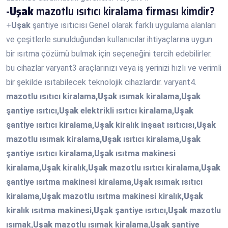
-
Uşak
mazotlu ısıtıcı kiralama firması kimdir?
+
Uşak
şantiye ısıtıcısı Genel olarak farklı uygulama alanları
ve çeşitlerle sunulduğundan kullanıcılar ihtiyaçlarına uygun
bir ısıtma çözümü bulmak için seçeneğini tercih edebilirler.
bu cihazlar varyant3 araçlarınızı veya iş yerinizi hızlı ve verimli
bir şekilde ısıtabilecek teknolojik cihazlardır. varyant4.
mazotlu ısıtıcı kiralama,
Uşak
ısımak kiralama,
Uşak
şantiye ısıtıcı,
Uşak
elektrikli ısıtıcı kiralama,
Uşak
şantiye ısıtıcı kiralama,
Uşak
kiralık inşaat ısıtıcısı,
Uşak
mazotlu ısımak kiralama,
Uşak
ısıtıcı kiralama,
Uşak
şantiye ısıtıcı kiralama,
Uşak
ısıtma makinesi
kiralama,
Uşak
kiralık,
Uşak
mazotlu ısıtıcı kiralama,
Uşak
şantiye ısıtma makinesi kiralama,
Uşak
ısımak ısıtıcı
kiralama,
Uşak
mazotlu ısıtma makinesi kiralık,
Uşak
kiralık ısıtma makinesi,
Uşak
şantiye ısıtıcı,
Uşak
mazotlu
ısımak,
Uşak
mazotlu ısımak kiralama,
Uşak
şantiye