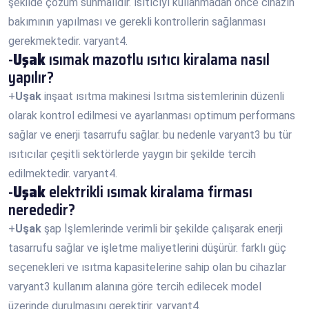
şekilde çözüm sunmalıdır. ısıtıcıyı kullanmadan önce cihazın
bakımının yapılması ve gerekli kontrollerin sağlanması
gerekmektedir. varyant4.
-
Uşak
ısımak mazotlu ısıtıcı kiralama nasıl
yapılır?
+
Uşak
inşaat ısıtma makinesi Isıtma sistemlerinin düzenli
olarak kontrol edilmesi ve ayarlanması optimum performans
sağlar ve enerji tasarrufu sağlar. bu nedenle varyant3 bu tür
ısıtıcılar çeşitli sektörlerde yaygın bir şekilde tercih
edilmektedir. varyant4.
-
Uşak
elektrikli ısımak kiralama firması
nerededir?
+
Uşak
şap İşlemlerinde verimli bir şekilde çalışarak enerji
tasarrufu sağlar ve işletme maliyetlerini düşürür. farklı güç
seçenekleri ve ısıtma kapasitelerine sahip olan bu cihazlar
varyant3 kullanım alanına göre tercih edilecek model
üzerinde durulmasını gerektirir. varyant4.