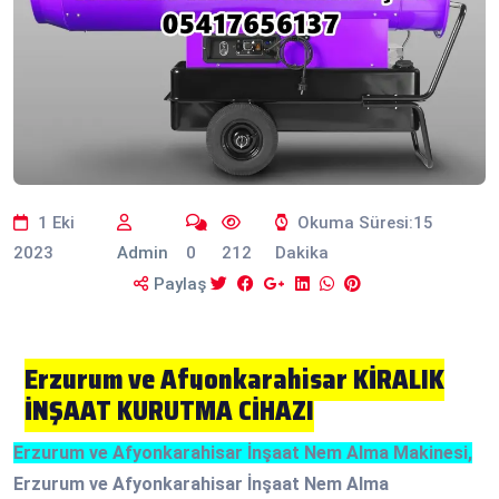
1 Eki
Okuma Süresi:15
2023
Admin
0
212
Dakika
Paylaş
Erzurum ve Afyonkarahisar KİRALIK
İNŞAAT KURUTMA CİHAZI
Erzurum ve Afyonkarahisar İnşaat Nem Alma Makinesi,
Erzurum ve Afyonkarahisar İnşaat Nem Alma