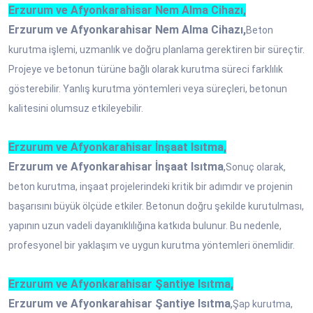
Erzurum ve Afyonkarahisar Nem Alma Cihazı,
Erzurum ve Afyonkarahisar Nem Alma Cihazı,
Beton
kurutma işlemi, uzmanlık ve doğru planlama gerektiren bir süreçtir.
Projeye ve betonun türüne bağlı olarak kurutma süreci farklılık
gösterebilir. Yanlış kurutma yöntemleri veya süreçleri, betonun
kalitesini olumsuz etkileyebilir.
Erzurum ve Afyonkarahisar İnşaat Isıtma,
Erzurum ve Afyonkarahisar İnşaat Isıtma
,
Sonuç olarak,
beton kurutma, inşaat projelerindeki kritik bir adımdır ve projenin
başarısını büyük ölçüde etkiler. Betonun doğru şekilde kurutulması,
yapının uzun vadeli dayanıklılığına katkıda bulunur. Bu nedenle,
profesyonel bir yaklaşım ve uygun kurutma yöntemleri önemlidir.
Erzurum ve Afyonkarahisar Şantiye Isıtma,
Erzurum ve Afyonkarahisar Şantiye Isıtma
,
Şap kurutma,