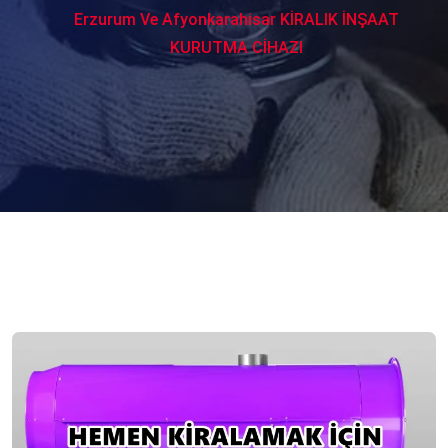
Erzurum Ve Afyonkarahisar KİRALIK İNŞAAT
KURUTMA CİHAZI