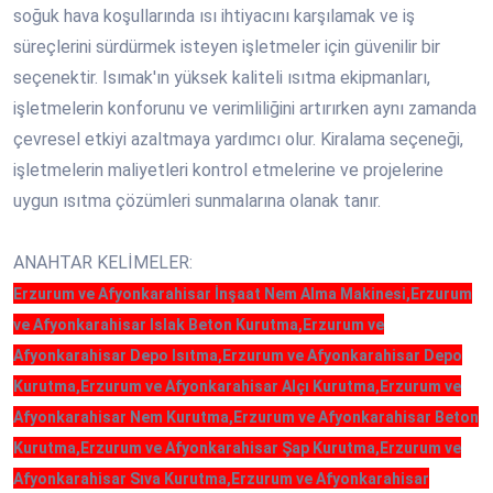
soğuk hava koşullarında ısı ihtiyacını karşılamak ve iş
süreçlerini sürdürmek isteyen işletmeler için güvenilir bir
seçenektir. Isımak'ın yüksek kaliteli ısıtma ekipmanları,
işletmelerin konforunu ve verimliliğini artırırken aynı zamanda
çevresel etkiyi azaltmaya yardımcı olur. Kiralama seçeneği,
işletmelerin maliyetleri kontrol etmelerine ve projelerine
uygun ısıtma çözümleri sunmalarına olanak tanır.
ANAHTAR KELİMELER:
Erzurum ve Afyonkarahisar İnşaat Nem Alma Makinesi,Erzurum
ve Afyonkarahisar Islak Beton Kurutma,Erzurum ve
Afyonkarahisar Depo Isıtma,Erzurum ve Afyonkarahisar Depo
Kurutma,Erzurum ve Afyonkarahisar Alçı Kurutma,Erzurum ve
Afyonkarahisar Nem Kurutma,Erzurum ve Afyonkarahisar Beton
Kurutma,Erzurum ve Afyonkarahisar Şap Kurutma,Erzurum ve
Afyonkarahisar Sıva Kurutma,Erzurum ve Afyonkarahisar