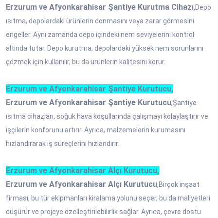
Erzurum ve Afyonkarahisar Şantiye Kurutma Cihazı
,
Depo
ısıtma, depolardaki ürünlerin donmasını veya zarar görmesini
engeller. Aynı zamanda depo içindeki nem seviyelerini kontrol
altında tutar. Depo kurutma, depolardaki yüksek nem sorunlarını
çözmek için kullanılır, bu da ürünlerin kalitesini korur.
Erzurum ve Afyonkarahisar Şantiye Kurutucu,
Erzurum ve Afyonkarahisar Şantiye Kurutucu
,
Şantiye
ısıtma cihazları, soğuk hava koşullarında çalışmayı kolaylaştırır ve
işçilerin konforunu artırır. Ayrıca, malzemelerin kurumasını
hızlandırarak iş süreçlerini hızlandırır.
Erzurum ve Afyonkarahisar Alçı Kurutucu,
Erzurum ve Afyonkarahisar Alçı Kurutucu
,
Birçok inşaat
firması, bu tür ekipmanları kiralama yolunu seçer, bu da maliyetleri
düşürür ve projeye özelleştirilebilirlik sağlar. Ayrıca, çevre dostu