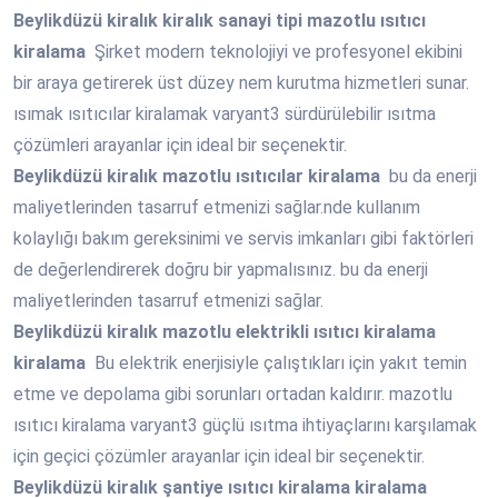
Beylikdüzü
kiralık kiralık sanayi tipi mazotlu ısıtıcı
kiralama
Şirket modern teknolojiyi ve profesyonel ekibini
bir araya getirerek üst düzey nem kurutma hizmetleri sunar.
ısımak ısıtıcılar kiralamak varyant3 sürdürülebilir ısıtma
çözümleri arayanlar için ideal bir seçenektir.
Beylikdüzü
kiralık mazotlu ısıtıcılar kiralama
bu da enerji
maliyetlerinden tasarruf etmenizi sağlar.nde kullanım
kolaylığı bakım gereksinimi ve servis imkanları gibi faktörleri
de değerlendirerek doğru bir yapmalısınız. bu da enerji
maliyetlerinden tasarruf etmenizi sağlar.
Beylikdüzü
kiralık mazotlu elektrikli ısıtıcı kiralama
kiralama
Bu elektrik enerjisiyle çalıştıkları için yakıt temin
etme ve depolama gibi sorunları ortadan kaldırır. mazotlu
ısıtıcı kiralama varyant3 güçlü ısıtma ihtiyaçlarını karşılamak
için geçici çözümler arayanlar için ideal bir seçenektir.
Beylikdüzü
kiralık şantiye ısıtıcı kiralama kiralama