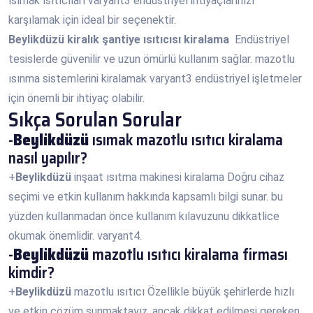
ısımak ısıtıcıları varyant3 endüstriyel ihtiyaçlarınızı
karşılamak için ideal bir seçenektir.
Beylikdüzü
kiralık şantiye ısıtıcısı kiralama
Endüstriyel
tesislerde güvenilir ve uzun ömürlü kullanım sağlar. mazotlu
ısınma sistemlerini kiralamak varyant3 endüstriyel işletmeler
için önemli bir ihtiyaç olabilir.
Sıkça Sorulan Sorular
-
Beylikdüzü
ısımak mazotlu ısıtıcı kiralama
nasıl yapılır?
+
Beylikdüzü
inşaat ısıtma makinesi kiralama Doğru cihaz
seçimi ve etkin kullanım hakkında kapsamlı bilgi sunar. bu
yüzden kullanmadan önce kullanım kılavuzunu dikkatlice
okumak önemlidir. varyant4.
-
Beylikdüzü
mazotlu ısıtıcı kiralama firması
kimdir?
+
Beylikdüzü
mazotlu ısıtıcı Özellikle büyük şehirlerde hızlı
ve etkin çözüm sunmaktayız. ancak dikkat edilmesi gereken