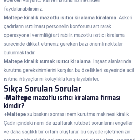
ederken varyant3 kaliteli ısıtma hizmetinden
faydalanabilirsiniz.
Maltepe
kiralık mazotlu ısıtıcı kiralama kiralama
Askeri
çadırların ısıtılması personelin konforunu artırarak
operasyonel verimliliği artırabilir. mazotlu ısıtıcı kiralama
sürecinde dikkat etmeniz gereken bazı önemli noktalar
bulunmaktadır.
Maltepe
kiralık ısımak ısıtıcı kiralama
İnşaat alanlarında
kurutma gereksinimlerini karşılar. bu özellikleri sayesinde acil
ısıtma ihtiyaçlarını kolaylıkla karşılayabilirler.
Sıkça Sorulan Sorular
-
Maltepe
mazotlu ısıtıcı kiralama firması
kimdir?
+
Maltepe
su baskını sonrası nem kurutma makinesi kiralık
Çadır içindeki nemi de azaltarak rutubet sorunlarını engeller
ve daha sağlıklı bir ortam oluşturur. bu sayede işletmenizin