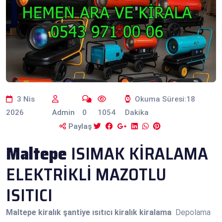
3 Nis
Okuma Süresi:18
2026
Admin
0
1054
Dakika
Paylaş
Maltepe
ISIMAK KİRALAMA
ELEKTRİKLİ MAZOTLU
ISITICI
Maltepe
kiralık şantiye ısıtıcı kiralık kiralama
Depolama