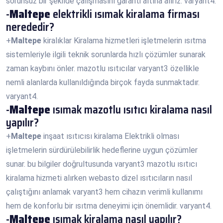
sorunsuz bir şekilde çalışmasını garanti altına alırız. varyant4.
-
Maltepe
elektrikli ısımak kiralama firması
nerededir?
+
Maltepe
kiralıklar Kiralama hizmetleri işletmelerin ısıtma
sistemleriyle ilgili teknik sorunlarda hızlı çözümler sunarak
zaman kaybını önler. mazotlu ısıtıcılar varyant3 özellikle
nemli alanlarda kullanıldığında birçok fayda sunmaktadır.
varyant4.
-
Maltepe
ısımak mazotlu ısıtıcı kiralama nasıl
yapılır?
+
Maltepe
inşaat ısıtıcısı kiralama Elektrikli olması
işletmelerin sürdürülebilirlik hedeflerine uygun çözümler
sunar. bu bilgiler doğrultusunda varyant3 mazotlu ısıtıcı
kiralama hizmeti alırken webasto dizel ısıtıcıların nasıl
çalıştığını anlamak varyant3 hem cihazın verimli kullanımı
hem de konforlu bir ısıtma deneyimi için önemlidir. varyant4.
-
Maltepe
ısımak kiralama nasıl yapılır?