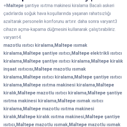
+
Maltepe
şantiye ısıtma makinesi kiralama Bacalı askeri
çadırlarda soğuk hava koşullarında yaşanan rahatsızlığı
azaltarak personelin konforunu artırır. daha sonra varyant3
cihazın açma-kapama düğmesini kullanarak çalıştırabiliriz.
varyant4.
mazotlu ısıtıcı kiralama,
Maltepe
ısımak
kiralama,
Maltepe
şantiye ısıtıcı,
Maltepe
elektrikli ısıtıcı
kiralama,
Maltepe
şantiye ısıtıcı kiralama,
Maltepe
kiralık
inşaat ısıtıcısı,
Maltepe
mazotlu ısımak
kiralama,
Maltepe
ısıtıcı kiralama,
Maltepe
şantiye ısıtıcı
kiralama,
Maltepe
ısıtma makinesi kiralama,
Maltepe
kiralık,
Maltepe
mazotlu ısıtıcı kiralama,
Maltepe
şantiye
ısıtma makinesi kiralama,
Maltepe
ısımak ısıtıcı
kiralama,
Maltepe
mazotlu ısıtma makinesi
kiralık,
Maltepe
kiralık ısıtma makinesi,
Maltepe
şantiye
ısıtıcı,
Maltepe
mazotlu ısımak,
Maltepe
mazotlu ısımak