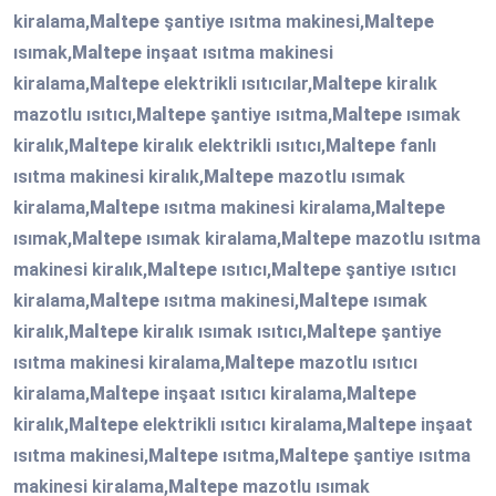
kiralama,
Maltepe
şantiye ısıtma makinesi,
Maltepe
ısımak,
Maltepe
inşaat ısıtma makinesi
kiralama,
Maltepe
elektrikli ısıtıcılar,
Maltepe
kiralık
mazotlu ısıtıcı,
Maltepe
şantiye ısıtma,
Maltepe
ısımak
kiralık,
Maltepe
kiralık elektrikli ısıtıcı,
Maltepe
fanlı
ısıtma makinesi kiralık,
Maltepe
mazotlu ısımak
kiralama,
Maltepe
ısıtma makinesi kiralama,
Maltepe
ısımak,
Maltepe
ısımak kiralama,
Maltepe
mazotlu ısıtma
makinesi kiralık,
Maltepe
ısıtıcı,
Maltepe
şantiye ısıtıcı
kiralama,
Maltepe
ısıtma makinesi,
Maltepe
ısımak
kiralık,
Maltepe
kiralık ısımak ısıtıcı,
Maltepe
şantiye
ısıtma makinesi kiralama,
Maltepe
mazotlu ısıtıcı
kiralama,
Maltepe
inşaat ısıtıcı kiralama,
Maltepe
kiralık,
Maltepe
elektrikli ısıtıcı kiralama,
Maltepe
inşaat
ısıtma makinesi,
Maltepe
ısıtma,
Maltepe
şantiye ısıtma
makinesi kiralama,
Maltepe
mazotlu ısımak