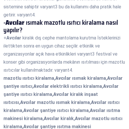
sistemine sahiptir varyant3 bu da kullanımı daha pratik hale
getirir. varyant4.
-
Avcılar
ısımak mazotlu ısıtıcı kiralama nasıl
yapılır?
+
Avcılar
kiralık dış cephe mantolama kurutma İsteklerinizi
ilettikten sonra en uygun cihaz seçilir. etkinlik ve
organizasyonlar açık hava etkinlikleri varyant3 festival ve
konser gibi organizasyonlarda mekânın ısıtılması için mazotlu
ısıtıcılar kullanılmaktadır. varyant4.
mazotlu ısıtıcı kiralama,
Avcılar
ısımak kiralama,
Avcılar
şantiye ısıtıcı,
Avcılar
elektrikli ısıtıcı kiralama,
Avcılar
şantiye ısıtıcı kiralama,
Avcılar
kiralık inşaat
ısıtıcısı,
Avcılar
mazotlu ısımak kiralama,
Avcılar
ısıtıcı
kiralama,
Avcılar
şantiye ısıtıcı kiralama,
Avcılar
ısıtma
makinesi kiralama,
Avcılar
kiralık,
Avcılar
mazotlu ısıtıcı
kiralama,
Avcılar
şantiye ısıtma makinesi