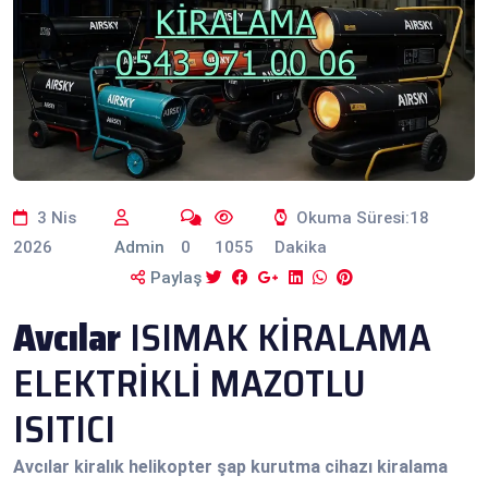
3 Nis
Okuma Süresi:18
2026
Admin
0
1055
Dakika
Paylaş
Avcılar
ISIMAK KİRALAMA
ELEKTRİKLİ MAZOTLU
ISITICI
Avcılar
kiralık helikopter şap kurutma cihazı kiralama