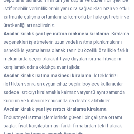
depolama alanında minimum yer kaplar ve düzenli bir şekilde
istiflenebilir. verimliliklerinin yanı sıra sağladıkları hızlı ve etkili
ısıtma ile çalışma ortamlarınızı konforlu bir hale getirebilir ve
üretkenliği artırabilirsiniz.
Avcılar
kiralık şantiye ısıtma makinesi kiralama
Kiralama
seçenekleri işletmelerin uzun vadeli ısıtma planlamalarını
esneklikle yapmalarına olanak tanır. bu özellik özellikle farklı
mekanlarda geçici olarak ihtiyaç duyulan ısıtma ihtiyacını
karşılamak adına oldukça avantajlıdır.
Avcılar
kiralık ısıtma makinesi kiralama
İsteklerinizi
ilettikten sonra en uygun cihaz seçilir. böylece kullanıcılar
sadece ısıtıcıyı kiralamakla kalmaz varyant3 aynı zamanda
kurulum ve kullanım konusunda da destek alabilirler.
Avcılar
kiralık şantiye ısıtıcı kiralama kiralama
Endüstriyel ısıtma işlemlerinde güvenli bir çalışma ortamı
sağlar. fiyat karşılaştırması farklı firmalardan teklif alarak