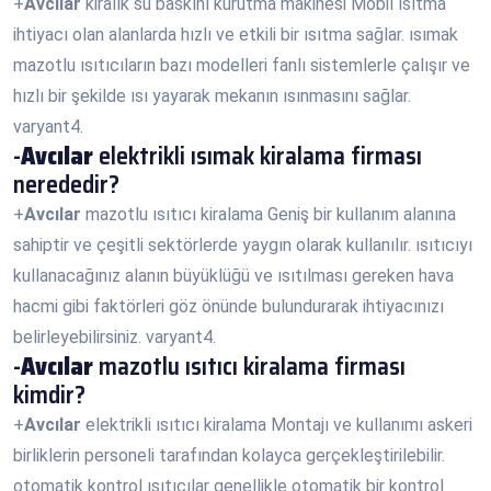
+
Avcılar
kiralık su baskını kurutma makinesi Mobil ısıtma
ihtiyacı olan alanlarda hızlı ve etkili bir ısıtma sağlar. ısımak
mazotlu ısıtıcıların bazı modelleri fanlı sistemlerle çalışır ve
hızlı bir şekilde ısı yayarak mekanın ısınmasını sağlar.
varyant4.
-
Avcılar
elektrikli ısımak kiralama firması
nerededir?
+
Avcılar
mazotlu ısıtıcı kiralama Geniş bir kullanım alanına
sahiptir ve çeşitli sektörlerde yaygın olarak kullanılır. ısıtıcıyı
kullanacağınız alanın büyüklüğü ve ısıtılması gereken hava
hacmi gibi faktörleri göz önünde bulundurarak ihtiyacınızı
belirleyebilirsiniz. varyant4.
-
Avcılar
mazotlu ısıtıcı kiralama firması
kimdir?
+
Avcılar
elektrikli ısıtıcı kiralama Montajı ve kullanımı askeri
birliklerin personeli tarafından kolayca gerçekleştirilebilir.
otomatik kontrol ısıtıcılar genellikle otomatik bir kontrol