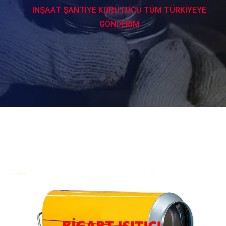
İNŞAAT ŞANTİYE KURUTUCU TÜM TÜRKİYEYE
GÖNDERİM