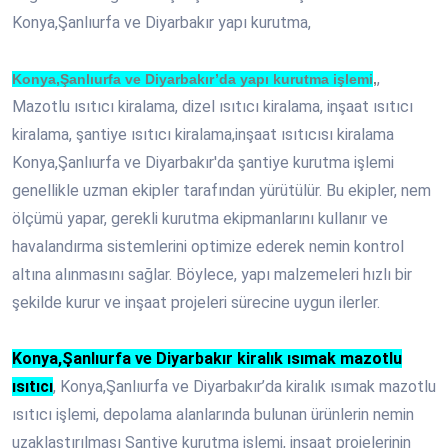
Konya,Şanlıurfa ve Diyarbakır yapı kurutma,
,
Konya,Şanlıurfa ve Diyarbakır’da yapı kurutma işlemi
,
Mazotlu ısıtıcı kiralama, dizel ısıtıcı kiralama, inşaat ısıtıcı
kiralama, şantiye ısıtıcı kiralama,inşaat ısıtıcısı kiralama
Konya,Şanlıurfa ve Diyarbakır'da şantiye kurutma işlemi
genellikle uzman ekipler tarafından yürütülür. Bu ekipler, nem
ölçümü yapar, gerekli kurutma ekipmanlarını kullanır ve
havalandırma sistemlerini optimize ederek nemin kontrol
altına alınmasını sağlar. Böylece, yapı malzemeleri hızlı bir
şekilde kurur ve inşaat projeleri sürecine uygun ilerler.
Konya,Şanlıurfa ve Diyarbakır kiralık ısımak mazotlu
ısıtıcı
, Konya,Şanlıurfa ve Diyarbakır’da kiralık ısımak mazotlu
ısıtıcı işlemi, depolama alanlarında bulunan ürünlerin nemin
uzaklaştırılması Şantiye kurutma işlemi, inşaat projelerinin