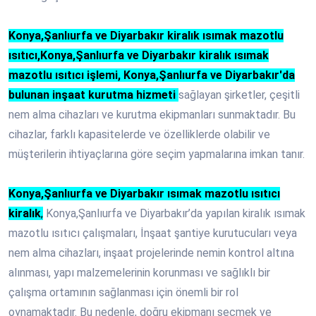
Konya,Şanlıurfa ve Diyarbakır kiralık ısımak mazotlu
ısıtıcı,Konya,Şanlıurfa ve Diyarbakır kiralık ısımak
mazotlu ısıtıcı işlemi, Konya,Şanlıurfa ve Diyarbakır'da
bulunan inşaat kurutma hizmeti
sağlayan şirketler, çeşitli
nem alma cihazları ve kurutma ekipmanları sunmaktadır. Bu
cihazlar, farklı kapasitelerde ve özelliklerde olabilir ve
müşterilerin ihtiyaçlarına göre seçim yapmalarına imkan tanır.
Konya,Şanlıurfa ve Diyarbakır ısımak mazotlu ısıtıcı
kiralık
,
Konya,Şanlıurfa ve Diyarbakır’da yapılan kiralık ısımak
mazotlu ısıtıcı çalışmaları, İnşaat şantiye kurutucuları veya
nem alma cihazları, inşaat projelerinde nemin kontrol altına
alınması, yapı malzemelerinin korunması ve sağlıklı bir
çalışma ortamının sağlanması için önemli bir rol
oynamaktadır. Bu nedenle, doğru ekipmanı seçmek ve