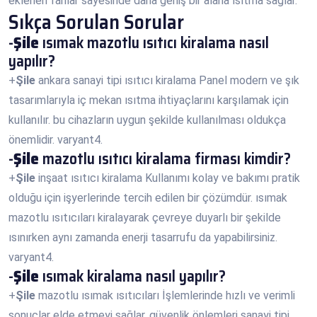
eklenen fanlar sayesinde daha geniş bir alana ısıtma sağlar.
Sıkça Sorulan Sorular
-
Şile
ısımak mazotlu ısıtıcı kiralama nasıl
yapılır?
+
Şile
ankara sanayi tipi ısıtıcı kiralama Panel modern ve şık
tasarımlarıyla iç mekan ısıtma ihtiyaçlarını karşılamak için
kullanılır. bu cihazların uygun şekilde kullanılması oldukça
önemlidir. varyant4.
-
Şile
mazotlu ısıtıcı kiralama firması kimdir?
+
Şile
inşaat ısıtıcı kiralama Kullanımı kolay ve bakımı pratik
olduğu için işyerlerinde tercih edilen bir çözümdür. ısımak
mazotlu ısıtıcıları kiralayarak çevreye duyarlı bir şekilde
ısınırken aynı zamanda enerji tasarrufu da yapabilirsiniz.
varyant4.
-
Şile
ısımak kiralama nasıl yapılır?
+
Şile
mazotlu ısımak ısıtıcıları İşlemlerinde hızlı ve verimli
sonuçlar elde etmeyi sağlar. güvenlik önlemleri sanayi tipi