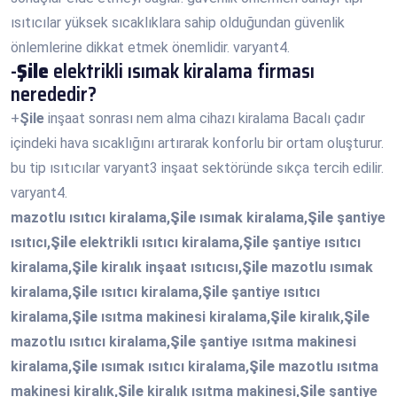
ısıtıcılar yüksek sıcaklıklara sahip olduğundan güvenlik
önlemlerine dikkat etmek önemlidir. varyant4.
-
Şile
elektrikli ısımak kiralama firması
nerededir?
+
Şile
inşaat sonrası nem alma cihazı kiralama Bacalı çadır
içindeki hava sıcaklığını artırarak konforlu bir ortam oluşturur.
bu tip ısıtıcılar varyant3 inşaat sektöründe sıkça tercih edilir.
varyant4.
mazotlu ısıtıcı kiralama,
Şile
ısımak kiralama,
Şile
şantiye
ısıtıcı,
Şile
elektrikli ısıtıcı kiralama,
Şile
şantiye ısıtıcı
kiralama,
Şile
kiralık inşaat ısıtıcısı,
Şile
mazotlu ısımak
kiralama,
Şile
ısıtıcı kiralama,
Şile
şantiye ısıtıcı
kiralama,
Şile
ısıtma makinesi kiralama,
Şile
kiralık,
Şile
mazotlu ısıtıcı kiralama,
Şile
şantiye ısıtma makinesi
kiralama,
Şile
ısımak ısıtıcı kiralama,
Şile
mazotlu ısıtma
makinesi kiralık,
Şile
kiralık ısıtma makinesi,
Şile
şantiye