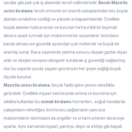
seralar gibi pek çok iş alanında tercih edilmektedir.
Bacalı Mazotlu
ısıtıcı kiralama
tercih etmenin en önemli sebeplerinden biri, büyük
alanları ısıtabilme özelliği ve yüksek ısı kapasiteleridir. Özellikle
büyük alanları hızlıca ısıtan ve kurutan hatta etkili bir biçimde
derece ayarlı tutmak için mükemmel bir seçenektir. Isıtıcıların
bacalı olması ise güvenlik açısından çok mühimdir ve büyük bir
avantaj sunar. Baca sayesinde yanma sonucu oluşan gazlar dışarı
atılır ve oksijen seviyesi dengede tutularak iş güvenliği sağlanmış
olur bu sayede içerde yaşam göstersen her şeyin sağlığı büyük
ölçüde korunur.
Mazotlu ısıtıcı kiralama
, birçok farklı işlevi yerine rahatlıkla
getirebilir. Özellikle inşaat sektöründe ısıtma ve kurutma için
sıklıkla kullanılan bu
ısımak kiralam
a hizmetleri , soğuk havalarda
çalışanların rahatlığını, konforunu sağlamanın yanı sıra
malzemelerin donmasını da engeller ve ortamı istenen dereceye
ayarlar. Aynı zamanda inşaat, şantiye, depo ve atölye gibi kapalı