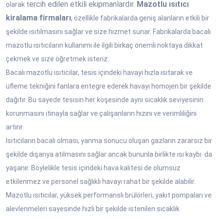
ercih edilen etkili ekipmanlardır.
Mazotlu ısıtıcı
olarak t
kiralama firmaları
, özellikle fabrikalarda geniş alanların etkili bir
şekilde ısıtılmasını sağlar ve size hizmet sunar. Fabrikalarda bacalı
mazotlu ısıtıcıların kullanımı ile ilgili birkaç önemli noktaya dikkat
çekmek ve size öğretmek isteriz:
Bacalı mazotlu ısıtıcılar, tesis içindeki havayı hızla ısıtarak ve
üfleme tekniğini fanlara entegre ederek havayı homojen bir şekilde
dağıtır. Bu sayede tesisin her köşesinde aynı sıcaklık seviyesinin
korunmasını itinayla sağlar ve çalışanların hızını ve verimliliğini
artırır.
Isıtıcıların bacalı olması, yanma sonucu oluşan gazların zararsız bir
şekilde dışarıya atılmasını sağlar ancak bununla birlikte ısı kaybı da
yaşanır. Böylelikle tesis içindeki hava kalitesi de olumsuz
etkilenmez ve personel sağlıklı havayı rahat bir şekilde alabilir.
Mazotlu ısıtıcılar, yüksek performanslı brülörleri, yakıt pompaları ve
alevlenmeleri sayesinde hızlı bir şekilde istenilen sıcaklık