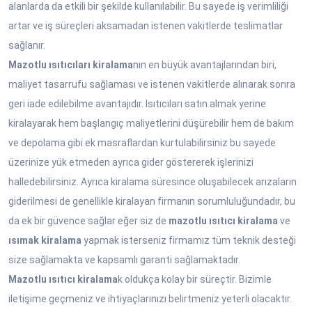
alanlarda da etkili bir şekilde kullanılabilir. Bu sayede iş verimliliği
artar ve iş süreçleri aksamadan istenen vakitlerde teslimatlar
sağlanır.
Mazotlu ısıtıcıları kiralama
nın en büyük avantajlarından biri,
maliyet tasarrufu sağlaması ve istenen vakitlerde alınarak sonra
geri iade edilebilme avantajıdır. Isıtıcıları satın almak yerine
kiralayarak hem başlangıç maliyetlerini düşürebilir hem de bakım
ve depolama gibi ek masraflardan kurtulabilirsiniz bu sayede
üzerinize yük etmeden ayrıca gider göstererek işlerinizi
halledebilirsiniz. Ayrıca kiralama süresince oluşabilecek arızaların
giderilmesi de genellikle kiralayan firmanın sorumluluğundadır, bu
da ek bir güvence sağlar eğer siz de
mazotlu ısıtıcı kiralama
ve
ısımak kiralama
yapmak isterseniz firmamız tüm teknik desteği
size sağlamakta ve kapsamlı garanti sağlamaktadır.
Mazotlu ısıtıcı kiralama
k oldukça kolay bir süreçtir. Bizimle
iletişime geçmeniz ve ihtiyaçlarınızı belirtmeniz yeterli olacaktır.